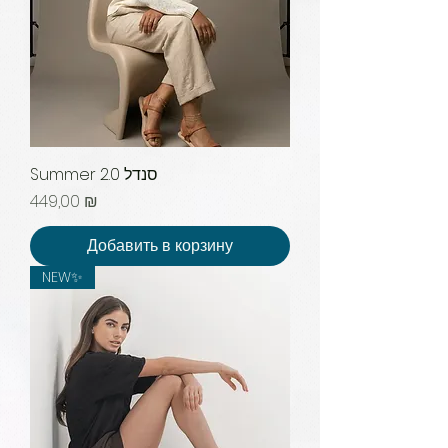
Summer 2.0 סנדל
Цена
449,00 ₪
Добавить в корзину
NEW✨