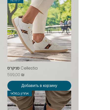
NEW✨
סניקרס Cellestia
Цена
599,00 ₪
Добавить в корзину
אחרון במלאי