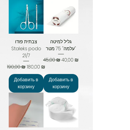
גליל למיטה
צבתית פודו
Staleks podo
"עלמה" 75 מטר
21/7
Обычная цена
Цена со скидкой
45,00 ₪
40,00 ₪
Обычная цена
Цена со скидкой
190,00 ₪
180,00 ₪
Добавить в
Добавить в
корзину
корзину