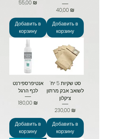
Цена
55,00 ₪
Цена
40,00 ₪
Добавить в
Добавить в
корзину
корзину
סט שקיות 5 יח'
אנטיפרספירנט
לשואב אבק מרתון
לכף הרגל
ציקלון
Цена
180,00 ₪
Цена
230,00 ₪
Добавить в
Добавить в
корзину
корзину