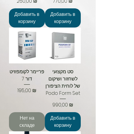
Цена
Цена
260,00 ₪
770,00 ₪
Добавить в
Добавить в
корзину
корзину
סט מקצועי
פריימר לקומפוזיט
לשחזור ושיקום
דור 7
של לוחית הציפורן
Цена
195,00 ₪
Podo Form Set
Цена
990,00 ₪
Нет на
Добавить в
складе
корзину