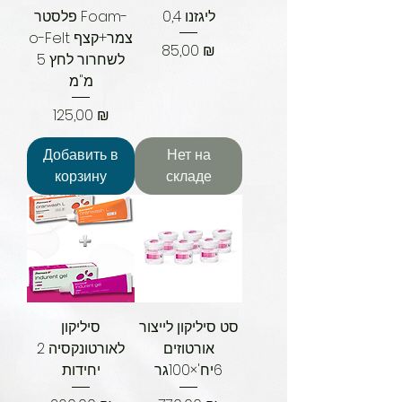
ליגזנו 0,4
פלסטר Foam-
o-Felt צמר+קצף
Цена
85,00 ₪
לשחרור לחץ 5
מ"מ
Цена
125,00 ₪
Добавить в
Нет на
корзину
складе
סט סיליקון לייצור
סיליקון
אורטוזים
לאורטונקסיה 2
6יח'×100גר
יחידות