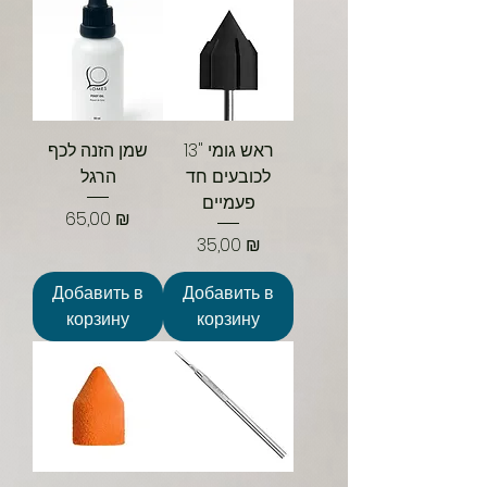
ראש גומי "13
שמן הזנה לכף
לכובעים חד
הרגל
פעמיים
Цена
65,00 ₪
Цена
35,00 ₪
Добавить в
Добавить в
корзину
корзину