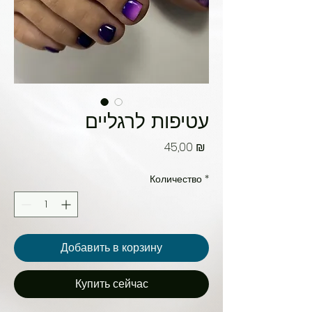
עטיפות לרגליים
Цена
45,00 ₪
Количество
*
Добавить в корзину
Купить сейчас