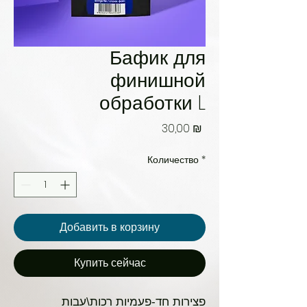
Бафик для
финишной
обработки L
Цена
30,00 ₪
Количество
*
Добавить в корзину
Купить сейчас
פצירות חד-פעמיות רכות\עבות