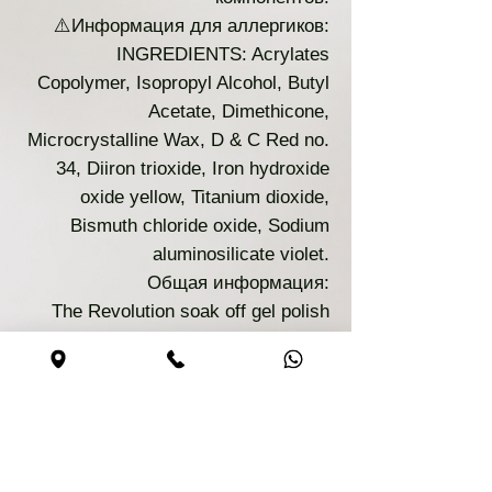
⚠️Информация для аллергиков:
INGREDIENTS: Acrylates
Copolymer, Isopropyl Alcohol, Butyl
Acetate, Dimethicone,
Microcrystalline Wax, D & C Red no.
34, Diiron trioxide, Iron hydroxide
oxide yellow, Titanium dioxide,
Bismuth chloride oxide, Sodium
aluminosilicate violet.
Общая информация:
The Revolution soak off gel polish
must be polymerized with LED or UV
light system for 30-60 second. It is
recommended to apply 2 coats.
CAUTION: For professional use only.
KEEP OUT OF REACH OF
CHILDREN. Discontinue use if