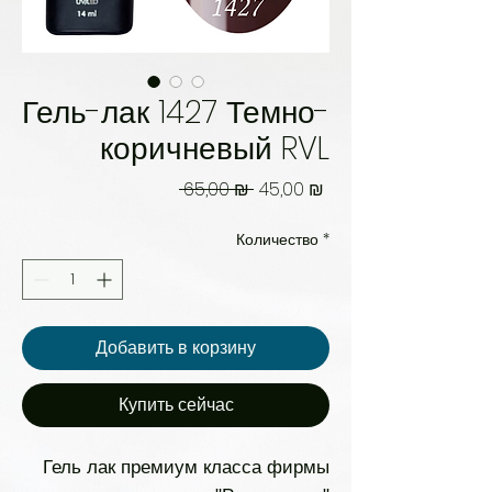
Гель-лак 1427 Темно-
коричневый RVL
Обычная
Спеццена
 65,00 ₪ 
45,00 ₪
цена
Количество
*
Добавить в корзину
Купить сейчас
Гель лак премиум класса фирмы