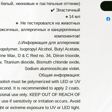
 белый, неоновые и пастельные оттенки)
✔️ Эластичный
🔸14 мл
🔸 Не тестировался на животных
токсичных, аллергичных и канцерогенных
компонентов!
⚠️Информация для аллергиков:
olymer, Isopropyl Alcohol, Butyl Acetate,
ine Wax, D & C Red no. 34, Diiron trioxide,
w, Titanium dioxide, Bismuth chloride oxide,
Sodium aluminosilicate violet.
Общая информация:
 polish must be polymerized with LED or UV
second. It is recommended to apply 2 coats.
sional use only. KEEP OUT OF REACH OF
e if sensitivity or irritation occurs. Avoid
ight or extreme exposure to UV or LED light.