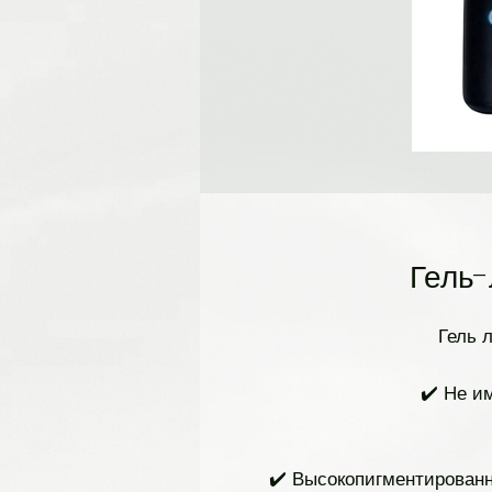
Гель-
Гель 
✔️ Не и
✔️ Высокопигментированн