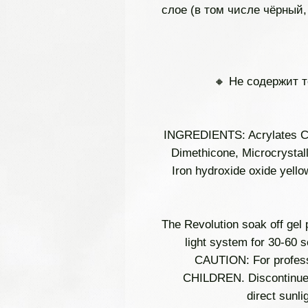
слое (в том числе чёрный,
🔸 Не содержит 
INGREDIENTS: Acrylates Cop
Dimethicone, Microcrystall
Iron hydroxide oxide yello
The Revolution soak off gel
light system for 30-60 
CAUTION: For profes
CHILDREN. Discontinue us
direct sunl