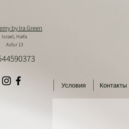
emy by Ira Green
Israel,
Haifa
Asfur 13
544590373
Условия
Контакты