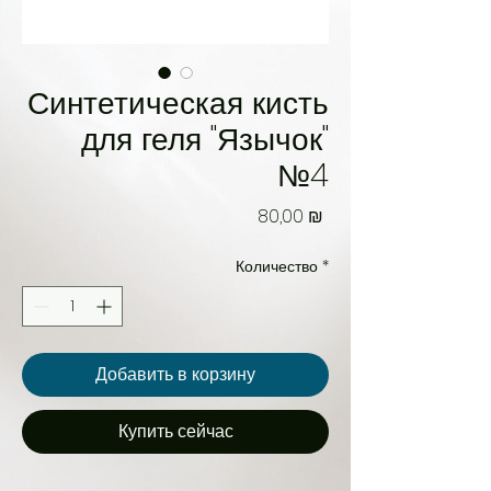
Синтетическая кисть
для геля "Язычок"
№4
Цена
80,00 ₪
Количество
*
Добавить в корзину
Купить сейчас