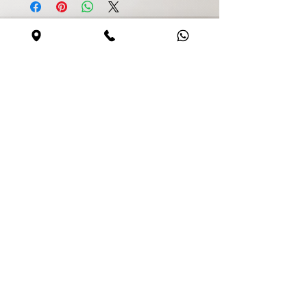
Безопасная покупка
Сайт безопасен
0544590373
Share
©
2017-2026
. website created by Roman Gren