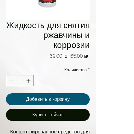
Жидкость для снятия
ржавчины и
коррозии
Обычная
Спеццена
 69,00 ₪ 
65,00 ₪
цена
Количество
*
Добавить в корзину
Купить сейчас
Концентрированное средство для