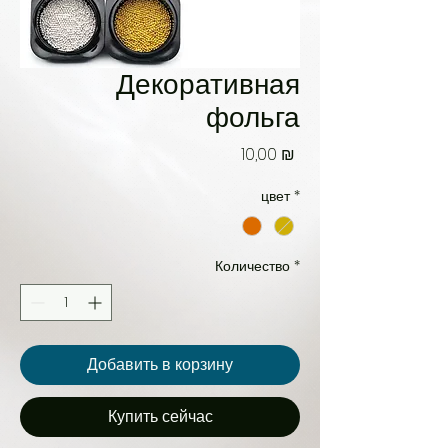
Декоративная
фольга
Цена
10,00 ₪
цвет
*
Количество
*
Добавить в корзину
Купить сейчас