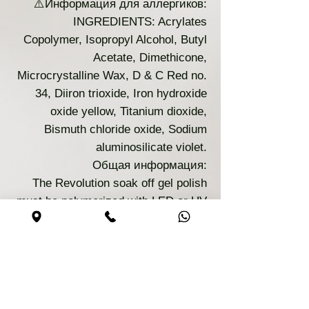
⚠️Информация для аллергиков:
INGREDIENTS: Acrylates
Copolymer, Isopropyl Alcohol, Butyl
Acetate, Dimethicone,
Microcrystalline Wax, D & C Red no.
34, Diiron trioxide, Iron hydroxide
oxide yellow, Titanium dioxide,
Bismuth chloride oxide, Sodium
aluminosilicate violet.
Общая информация:
The Revolution soak off gel polish
must be polymerized with LED or UV
light system for 30-60 second. It is
recommended to apply 2 coats.
CAUTION: For professional use only.
KEEP OUT OF REACH OF
CHILDREN. Discontinue use if
sensitivity or irritation occurs. Avoid