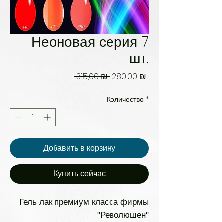
Неоновая серия 7
шт.
Обычная
Спеццена
 315,00 ₪ 
280,00 ₪
цена
Количество
*
Добавить в корзину
Купить сейчас
Гель лак премиум класса фирмы
"Революшен"