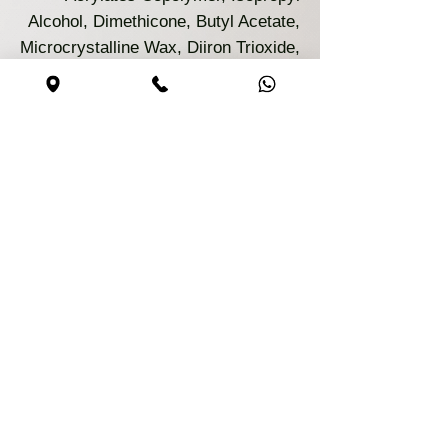
Alcohol, Dimethicone, Butyl Acetate,
Microcrystalline Wax, Diiron Trioxide,
Iron Hydroxide Oxide Yellow,
Titanium Dioxyde
Цвет
Молочный (фани-бани)
Безопасная покупка
Сайт безопасен