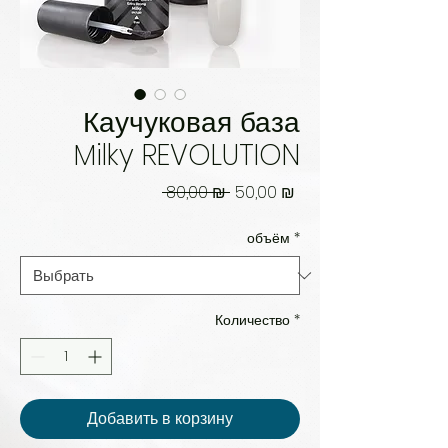
Каучуковая база
Milky REVOLUTION
Обычная
Спеццена
 80,00 ₪ 
50,00 ₪
цена
объём
*
Количество
*
Добавить в корзину